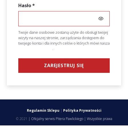
Wymagane
Hasło
*
Twoje dane osobowe zostaną użyte do obsługi twojej
wizyty na naszej stronie, zarządzania dostępem do
twojego konta i dla innych celów o których mówi nasza
polityka prywatności
.
ZAREJESTRUJ SIĘ
Regulamin Sklepu
|
Polityka Prywatności
© 2021
| Oficjalny serwis Pitera Pawlickiego | Wszystkie prawa
zastrzeżone