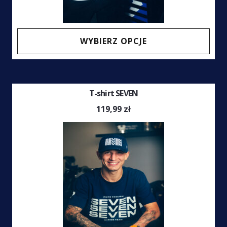
Ten
WYBIERZ OPCJE
prod
ma
wiel
T-shirt SEVEN
wari
Opcj
119,99
zł
moż
wybr
na
stro
prod