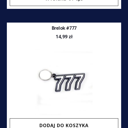
prod
ma
wiel
Brelok #777
wari
Opcj
14,99
zł
moż
wybr
na
stro
prod
DODAJ DO KOSZYKA