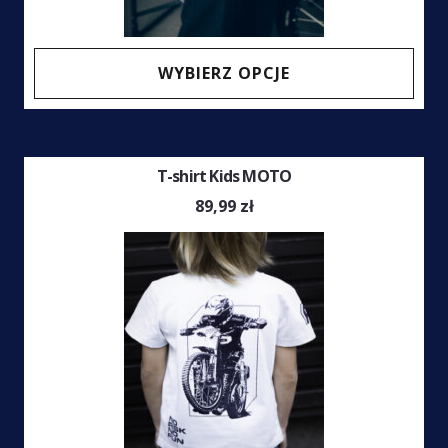
Ten
WYBIERZ OPCJE
prod
ma
wiel
T-shirt Kids MOTO
wari
Opcj
89,99
zł
moż
wybr
na
stro
prod