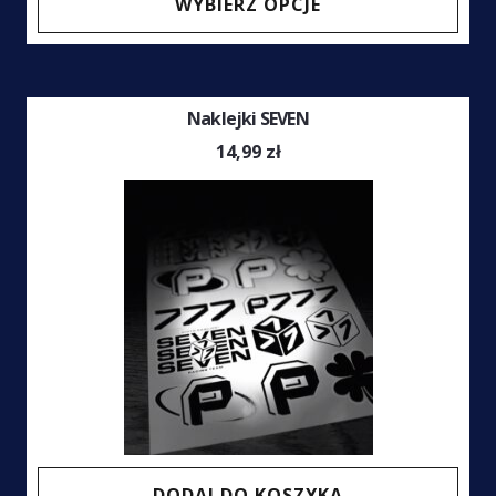
WYBIERZ OPCJE
prod
ma
wiel
Naklejki SEVEN
wari
Opcj
14,99
zł
moż
wybr
na
stro
prod
DODAJ DO KOSZYKA