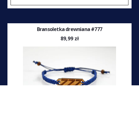
Bransoletka drewniana #777
89,99
zł
Ten
WYBIERZ OPCJE
prod
ma