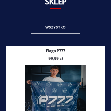
SKLEP
WSZYSTKO
Flaga P777
99,99
zł