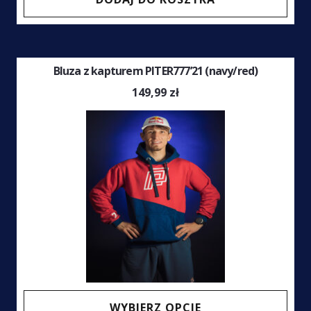
Bluza z kapturem PITER777’21 (navy/red)
149,99
zł
Ten
WYBIERZ OPCJE