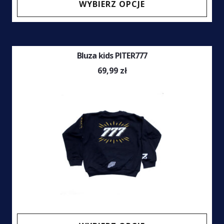
WYBIERZ OPCJE
prod
ma
wiel
Bluza kids PITER777
wari
Opcj
69,99
zł
moż
wybr
na
stro
prod
Ten