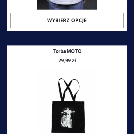
Ten
WYBIERZ OPCJE
prod
ma
wiel
Torba MOTO
wari
Opcj
29,99
zł
moż
wybr
na
stro
prod