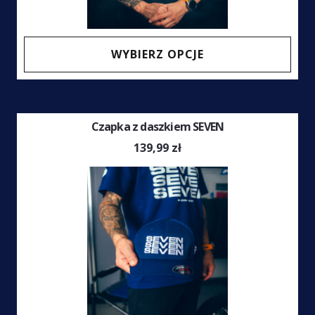
Ten
WYBIERZ OPCJE
prod
ma
wiel
Czapka z daszkiem SEVEN
wari
Opcj
139,99
zł
moż
wybr
na
stro
prod