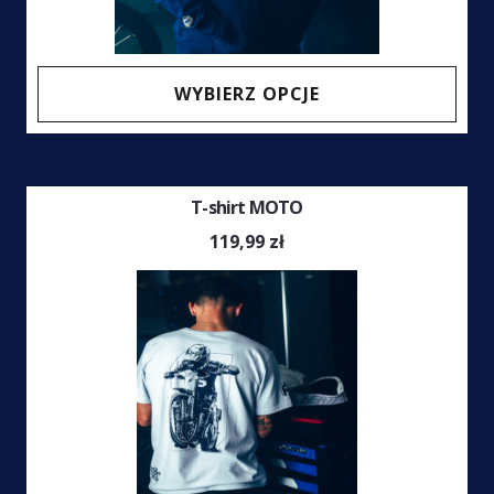
Ten
WYBIERZ OPCJE
prod
ma
wiel
T-shirt MOTO
wari
Opcj
119,99
zł
moż
wybr
na
stro
prod