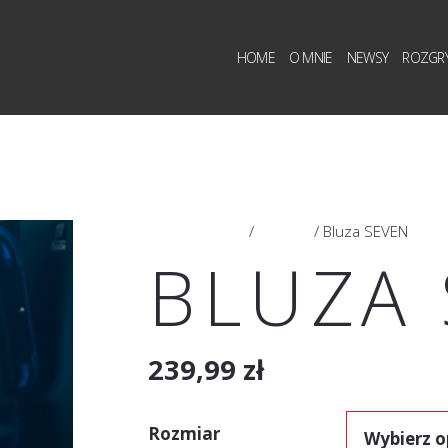
HOME
O MNIE
NEWSY
ROZGR
Strona główna
/
ODZIEŻ
/ Bluza SEVEN
BLUZA
239,99
zł
Rozmiar