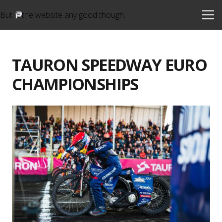
Random Casino Uk
But is the website any good though.
Las Vegas Online Casino Uk
TAURON SPEEDWAY EURO
CHAMPIONSHIPS